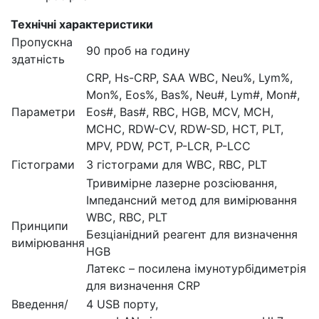
Технічні характеристики
Пропускна
90 проб на годину
здатність
CRP, Hs-CRP, SAA WBC, Neu%, Lym%,
Mon%, Eos%, Bas%, Neu#, Lym#, Mon#,
Параметри
Eos#, Bas#, RBC, HGB, MCV, MCH,
MCHC, RDW-CV, RDW-SD, HCT, PLT,
MPV, PDW, PCT, P-LCR, P-LCC
Гістограми
3 гістограми для WBC, RBC, PLT
Тривимірне лазерне розсіювання,
Імпедансний метод для вимірювання
WBC, RBC, PLT
Принципи
Безціанідний реагент для визначення
вимірювання
HGB
Латекс – посилена імунотурбідиметрія
для визначення CRP
Введення/
4 USB порту,