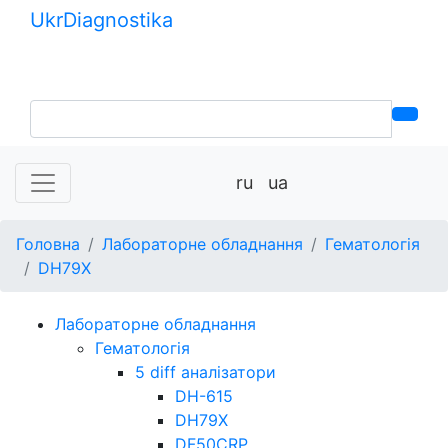
Ukr
Diagnostika
+380 (99) 539-37-01
+380 (95) 271-58-26
ru
ua
Головна
Лабораторне обладнання
Гематологія
DH79Х
Лабораторне обладнання
Гематологія
5 diff аналізатори
DH-615
DH79Х
DF50CRP