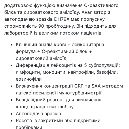
додатковою функцією визначення С-реактивного
білка та сироваткового амілоїду. Аналізатор з
автоподачею зразків DH79Х має пропускну
спроможність 90 проб/годину. Він підходить для
лабораторій із великим потоком пацієнтів.
Клінічний аналіз крові + лейкоцитарна
формула + С-реактивний білок +
сироватковий амілоїд
Диференціація лейкоцитів на 5 субпопуляцій:
лімфоцити, моноцити, нейтрофіли, базофіли,
еозинофіли
Визначення концентрації CRP та SAA методом
латекс-посиленої імунотурбідиметрії
Безціанідний реагент для визначення
концентрації гемоглобіну
Автоподача зразків
Робота із закритими або відкритими
пробірками