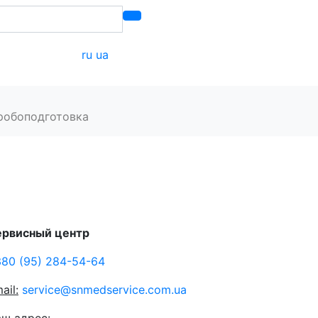
ru
ua
онтакты
робоподготовка
ервисный центр
80 (95) 284-54-64
ail:
service­@­snmedservice.­com.­ua