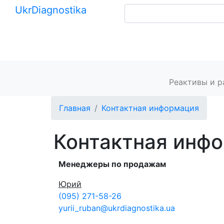
Ukr
Diagnostika
+380 (99) 539-37-01
+380 (95) 271-58-26
Главная
Реактивы и 
Главная
Контактная информация
Контактная инф
Менеджеры по продажам
Юрий
(095) 271-58-26
yurii_ruban­@­ukrdiagnostika.ua