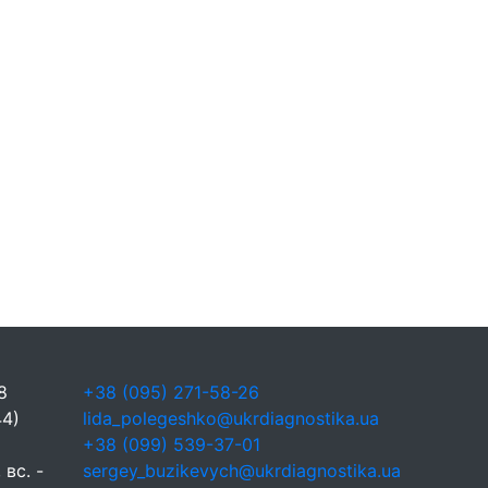
8
+38 (095) 271-58-26
44)
lida_polegeshko@ukrdiagnostika.ua
+38 (099) 539-37-01
 вс. -
sergey_buzikevych@ukrdiagnostika.ua