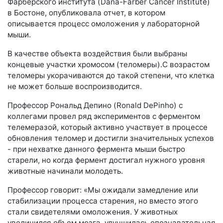
Фарберского института (Dana-Farber Cancer Institute)
в Бостоне, опубликовала отчет, в котором
описывается процесс омоложения у лабораторной
мыши.
В качестве объекта воздействия были выбраны
концевые участки хромосом (теломеры).С возрастом
теломеры укорачиваются до такой степени, что клетка
не может больше воспроизводится.
Профессор Рональд Депино (Ronald DePinho) с
коллегами провел ряд экспериментов с ферментом
телемеразой, который активно участвует в процессе
обновления теломер и достигли значительных успехов
- при нехватке данного фермента мыши быстро
старели, но когда фермент достигал нужного уровня
животные начинали молодеть.
Профессор говорит: «Мы ожидали замедление или
стабилизации процесса старения, но вместо этого
стали свидетелями омоложения. У животных
увеличился объем мозга, улучшилась опознавательная