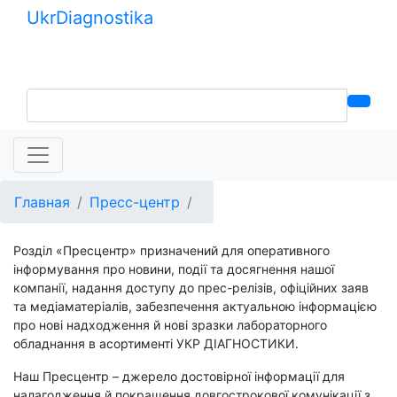
Ukr
Diagnostika
+380 (99) 539-37-01
+380 (95) 271-58-26
Главная
Пресс-центр
Розділ «Пресцентр» призначений для оперативного
інформування про новини, події та досягнення нашої
компанії, надання доступу до прес-релізів, офіційних заяв
та медіаматеріалів, забезпечення актуальною інформацією
про нові надходження й нові зразки лабораторного
обладнання в асортименті УКР ДІАГНОСТИКИ.
Наш Пресцентр – джерело достовірної інформації для
налагодження й покращення довгострокової комунікації з