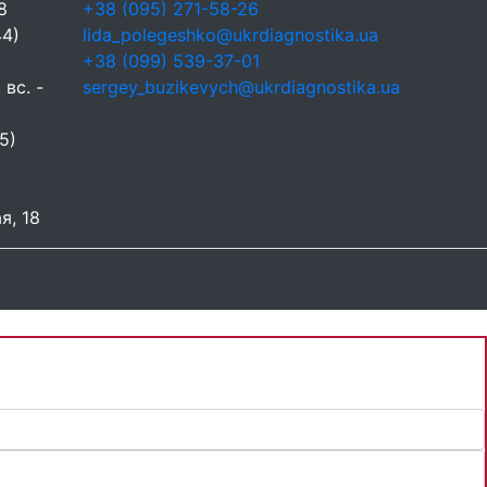
8
+38 (095) 271-58-26
44)
lida_polegeshko@ukrdiagnostika.ua
+38 (099) 539-37-01
 вс. -
sergey_buzikevych@ukrdiagnostika.ua
5)
я, 18