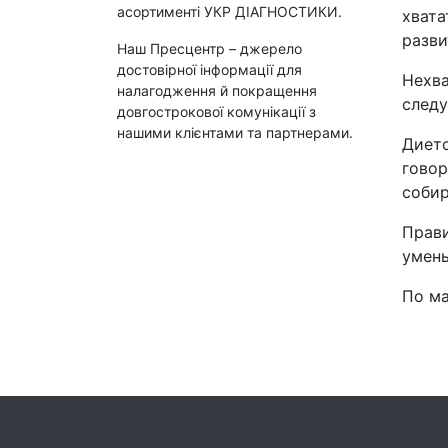
асортименті УКР ДІАГНОСТИКИ.
хвата
разви
Наш Пресцентр – джерело
достовірної інформації для
Нехва
налагодження й покращення
следу
довгострокової комунікації з
нашими клієнтами та партнерами.
Дието
говор
собир
Прави
умень
По м