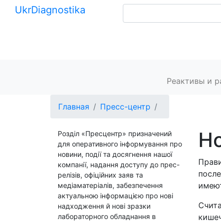
Ukr
Diagnostika
+380 (99) 539-37-01
+380 (95) 271-58-26
Главная
Реактивы и 
Главная
Пресс-центр
Но
Розділ «Пресцентр» призначений
для оперативного інформування про
новини, події та досягнення нашої
Прави
компанії, надання доступу до прес-
после
релізів, офіційних заяв та
имею
медіаматеріалів, забезпечення
актуальною інформацією про нові
Счита
надходження й нові зразки
лабораторного обладнання в
кишеч