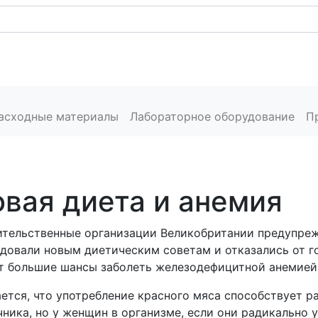
Каталог
Сервис
Пресс-центр
Производители
расходные материалы
Лабораторное оборудование
П
вая диета и анемия
тельственные организации Великобритании предупреж
довали новым диетическим советам и отказались от го
т большие шансы заболеть железодефицитной анемией
ется, что употребление красного мяса способствует р
ника, но у женщин в организме, если они радикально 