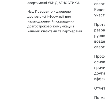
асортименті УКР ДІАГНОСТИКИ.
сверт
Редин
Наш Пресцентр – джерело
участ
достовірної інформації для
налагодження й покращення
Проте
довгострокової комунікації з
разра
нашими клієнтами та партнерами.
русле
возде
свер
Профе
основ
причи
други
эффек
Отчет
По м