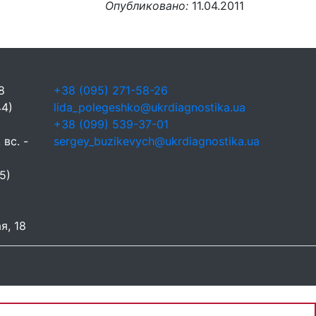
Опубликовано:
11.04.2011
8
+38 (095) 271-58-26
44)
lida_polegeshko@ukrdiagnostika.ua
+38 (099) 539-37-01
 вс. -
sergey_buzikevych@ukrdiagnostika.ua
5)
я, 18