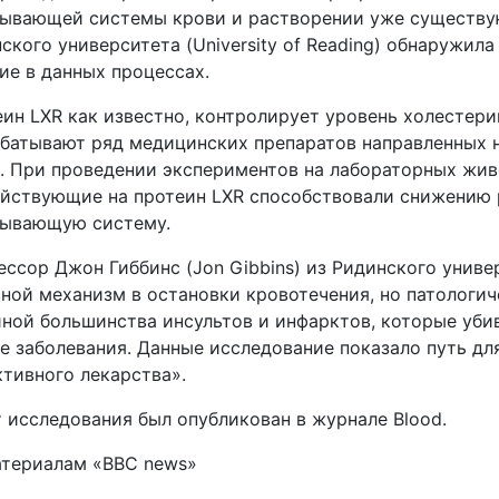
ывающей системы крови и растворении уже существу
ского университета (University of Reading) обнаружил
ие в данных процессах.
ин LXR как известно, контролирует уровень холестер
батывают ряд медицинских препаратов направленных н
. При проведении экспериментов на лабораторных жив
йствующие на протеин LXR способствовали снижению 
тывающую систему.
ссор Джон Гиббинс (Jon Gibbins) из Ридинского униве
ной механизм в остановки кровотечения, но патологи
ной большинства инсультов и инфарктов, которые уби
е заболевания. Данные исследование показало путь для
тивного лекарства».
 исследования был опубликован в журнале Blood.
атериалам «BBC news»