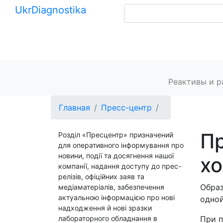
Ukr
Diagnostika
+380 (99) 539-37-01
+380 (95) 271-58-26
Главная
Реактивы и 
Главная
Пресс-центр
П
Розділ «Пресцентр» призначений
для оперативного інформування про
новини, події та досягнення нашої
хо
компанії, надання доступу до прес-
релізів, офіційних заяв та
Образ
медіаматеріалів, забезпечення
актуальною інформацією про нові
одной
надходження й нові зразки
лабораторного обладнання в
При п