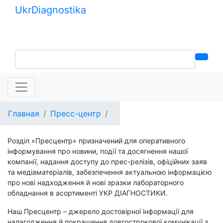
Ukr
Diagnostika
+380 (99) 539-37-01
+380 (95) 271-58-26
Главная
Пресс-центр
Розділ «Пресцентр» призначений для оперативного
інформування про новини, події та досягнення нашої
компанії, надання доступу до прес-релізів, офіційних заяв
та медіаматеріалів, забезпечення актуальною інформацією
про нові надходження й нові зразки лабораторного
обладнання в асортименті УКР ДІАГНОСТИКИ.
Наш Пресцентр – джерело достовірної інформації для
налагодження й покращення довгострокової комунікації з