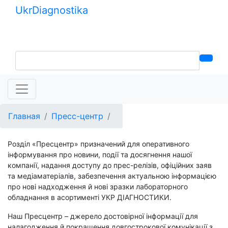
Ukr
Diagnostika
+380 (99) 539-37-01
+380 (95) 271-58-26
Главная
Пресс-центр
Розділ «Пресцентр» призначений для оперативного
інформування про новини, події та досягнення нашої
компанії, надання доступу до прес-релізів, офіційних заяв
та медіаматеріалів, забезпечення актуальною інформацією
про нові надходження й нові зразки лабораторного
обладнання в асортименті УКР ДІАГНОСТИКИ.
Наш Пресцентр – джерело достовірної інформації для
налагодження й покращення довгострокової комунікації з