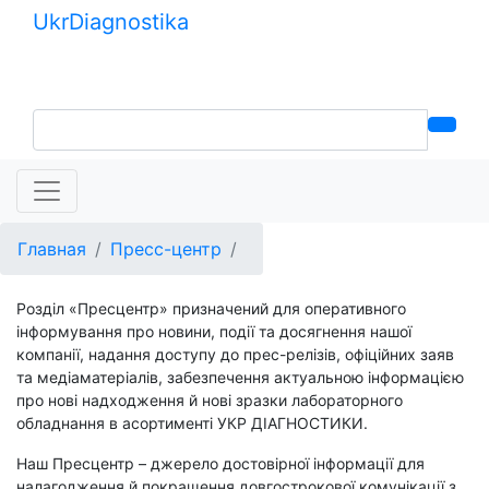
Ukr
Diagnostika
+380 (99) 539-37-01
+380 (95) 271-58-26
Главная
Пресс-центр
Розділ «Пресцентр» призначений для оперативного
інформування про новини, події та досягнення нашої
компанії, надання доступу до прес-релізів, офіційних заяв
та медіаматеріалів, забезпечення актуальною інформацією
про нові надходження й нові зразки лабораторного
обладнання в асортименті УКР ДІАГНОСТИКИ.
Наш Пресцентр – джерело достовірної інформації для
налагодження й покращення довгострокової комунікації з