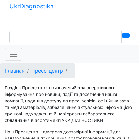
Ukr
Diagnostika
+380 (99) 539-37-01
+380 (95) 271-58-26
Главная
Пресс-центр
Розділ «Пресцентр» призначений для оперативного
інформування про новини, події та досягнення нашої
компанії, надання доступу до прес-релізів, офіційних заяв
та медіаматеріалів, забезпечення актуальною інформацією
про нові надходження й нові зразки лабораторного
обладнання в асортименті УКР ДІАГНОСТИКИ.
Наш Пресцентр – джерело достовірної інформації для
налагодження й покращення довгострокової комунікації з