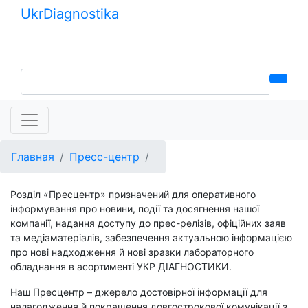
Ukr
Diagnostika
+380 (99) 539-37-01
+380 (95) 271-58-26
Главная
Пресс-центр
Розділ «Пресцентр» призначений для оперативного
інформування про новини, події та досягнення нашої
компанії, надання доступу до прес-релізів, офіційних заяв
та медіаматеріалів, забезпечення актуальною інформацією
про нові надходження й нові зразки лабораторного
обладнання в асортименті УКР ДІАГНОСТИКИ.
Наш Пресцентр – джерело достовірної інформації для
налагодження й покращення довгострокової комунікації з