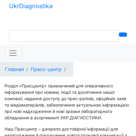
Ukr
Diagnostika
+380 (99) 539-37-01
+380 (95) 271-58-26
Главная
Пресс-центр
Розділ «Пресцентр» призначений для оперативного
інформування про новини, події та досягнення нашої
компанії, надання доступу до прес-релізів, офіційних заяв
та медіаматеріалів, забезпечення актуальною інформацією
про нові надходження й нові зразки лабораторного
обладнання в асортименті УКР ДІАГНОСТИКИ.
Наш Пресцентр – джерело достовірної інформації для
налагодження й покращення довгострокової комунікації з