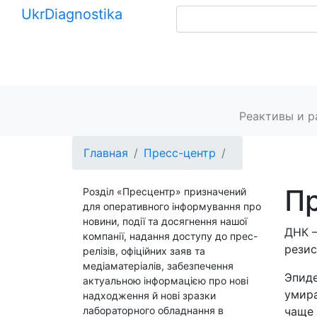
Ukr
Diagnostika
+380 (99) 539-37-01
+380 (95) 271-58-26
Главная
Реактивы и 
Главная
Пресс-центр
Пр
Розділ «Пресцентр» призначений
для оперативного інформування про
новини, події та досягнення нашої
ДНК –
компанії, надання доступу до прес-
резис
релізів, офіційних заяв та
медіаматеріалів, забезпечення
Эпиде
актуальною інформацією про нові
умира
надходження й нові зразки
лабораторного обладнання в
чаще 