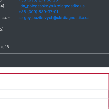
8
+38 (095) 271-58-26
44)
lida_polegeshko@ukrdiagnostika.ua
+38 (099) 539-37-01
 вс. -
sergey_buzikevych@ukrdiagnostika.ua
5)
я, 18