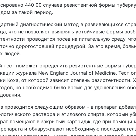
сировано 440 00 случаев резистентной формы туберку
дом за такой период.
артный диагностический метод в развивающихся стр
ца, что не позволяет выявлять устойчивые формы возб
тентности проводится посев на питательную среду, чт
точно дорогостоящей процедурой. За это время, боль
х людей.
 тест поможет определить резистентные формы туберку
кации журнала New England Journal of Medicine. Тест 
ки Коха, от которой зависит степень резистентности. 
годов, но необходимо было время для удешевления об
дования.
з проводится следующим образом - в препарат добавл
логического раствора и этилового спирта, который уб
рат помещают в закрытый картридж, где при помощи м
репарата и обнаруживают необходимую последователь