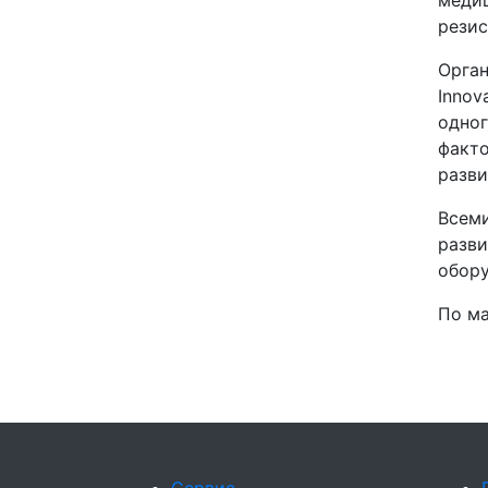
медиц
резис
Орган
Innov
одног
факто
разви
Всеми
разви
обору
По ма