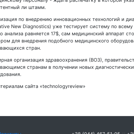
инскому персоналу - ждать распечатку в которой указ
тентный ли штамм.
изация по внедрению инновационных технологий и диаг
ative New Diagnostics) уже тестирует систему по всем
о анализа равняется 17$, сам медицинский аппарат сто
ром для внедрения подобного медицинского оборудов
вающихся стран.
рная организация здравоохранения (ВОЗ), правитель
вающимся странам в получении новых диагностически
дования.
териалам сайта «technologyreview»