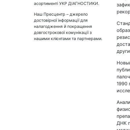
асортименті УКР ДІАГНОСТИКИ.
зафик
рекор
Наш Пресцентр – джерело
достовірної інформації для
Станд
налагодження й покращення
образ
довгострокової комунікації з
резис
нашими клієнтами та партнерами.
доста
други
Новый
публи
палоч
1990 
иссле
Анали
физио
препа
ДНК п