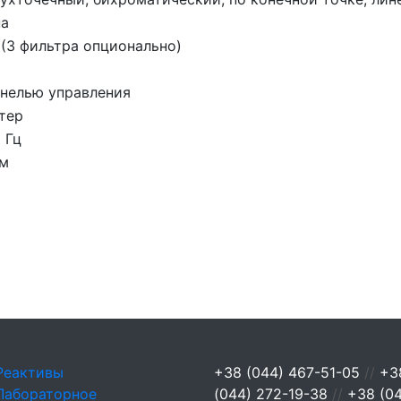
па
 (3 фильтра опционально)
анелью управления
тер
0 Гц
мм
Реактивы
+38 (044) 467-51-05
//
+3
Лабораторное
(044) 272-19-38
//
+38 (0