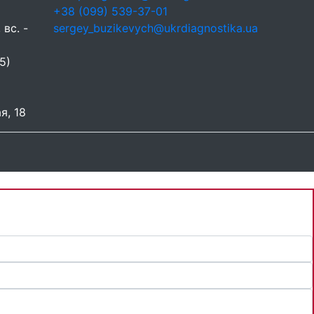
+38 (099) 539-37-01
 вс. -
sergey_buzikevych@ukrdiagnostika.ua
5)
я, 18