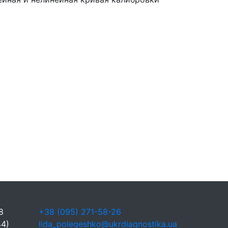
8
+38 (095) 271-58-26
44)
lida_polegeshko@ukrdiagnostika.ua