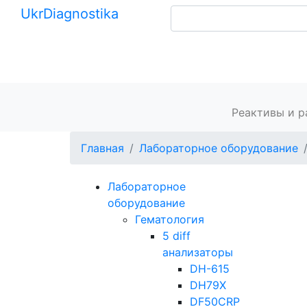
Ukr
Diagnostika
+380 (99) 539-37-01
+380 (95) 271-58-26
Главная
Реактивы и 
Главная
Лабораторное оборудование
Лабораторное
оборудование
Гематология
5 diff
анализаторы
DH-615
DH79Х
DF50CRP