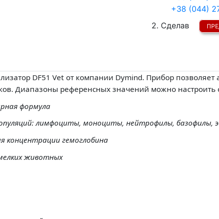
+38 (044) 2
2. Сделав
ПРЕ
ализатор DF51 Vet от компании Dymind. Прибор позволяе
ликов. Диапазоны референсных значений можно настроить
арная формула
опуляций
: лимфоц
иты, моноциты, нейтрофилы, базофилы, 
ия концентрации гемоглобина
 мелких животных