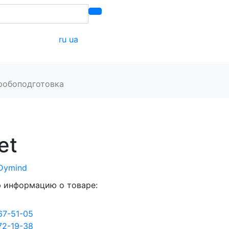
ru
ua
онтакты
робоподготовка
et
Dymind
 информацию о товаре:
67-51-05
72-19-38