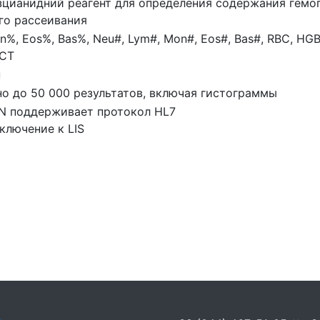
зцианидний реагент для определения содержания гемо
го рассеивания
%, Eos%, Bas%, Neu#, Lym#, Mon#, Eos#, Bas#, RBC, H
PCT
н
о до 50 000 результатов, включая гистограммы
AN поддерживает протокол HL7
ключение к LIS