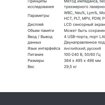
Принципы
Метод импеданса, бе
исследования
трехмерного лазерно
WBC, Neu%, Lym%, Mon
Параметры
HCT, PLT, MPV, PDW, 
Дисплей
LCD сенсорный экра
Объем памяти
Может быть сохранен
Ввод / Вывод
4 USB-порта, порт L
данных
Двунаправленное под
Язык интерфейса
Английский, русский
Питание
100-240 В, 50/60 Гц
Размеры
364 х 495 х 498 мм
Вес
29,5 кг