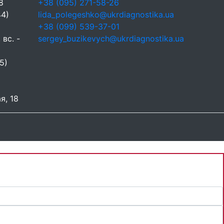
8
+38 (095) 271-58-26
44)
lida_polegeshko@ukrdiagnostika.ua
+38 (099) 539-37-01
 вс. -
sergey_buzikevych@ukrdiagnostika.ua
5)
я, 18