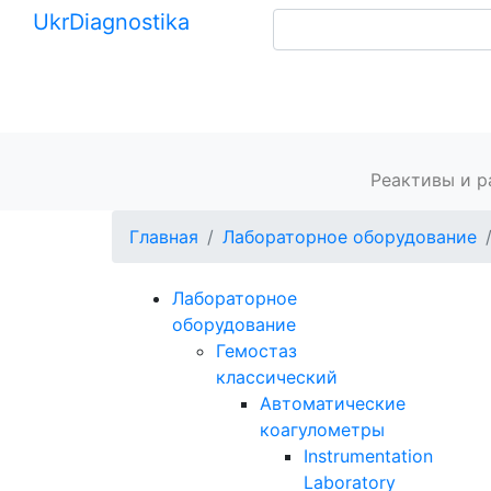
Ukr
Diagnostika
+380 (99) 539-37-01
+380 (95) 271-58-26
Главная
Реактивы и 
Главная
Лабораторное оборудование
Лабораторное
оборудование
Гемостаз
классический
Автоматические
коагулометры
Instrumentation
Laboratory