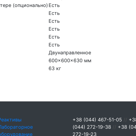
тере (опционально)
Есть
Есть
Есть
Есть
Есть
Есть
Двунаправленное
600×600×630 мм
63 кг
Реактивы
+38 (044) 467-51-05
//
+3
Лабораторное
(044) 272-19-38
//
+38 (0
оборудование
272-19-23