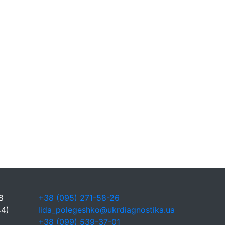
8
+38 (095) 271-58-26
44)
lida_polegeshko@ukrdiagnostika.ua
+38 (099) 539-37-01