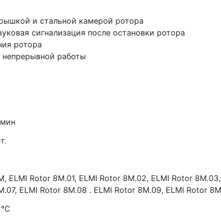
рышкой и стальной камерой ротора
вуковая сигнализация после остановки ротора
ния ротора
 непрерывной работы
/мин
т.
M,
ELMI Rotor 8M.01,
ELMI Rotor 8M.02,
ELMI Rotor 8M.03,
M.07,
ELMI Rotor 8M.08 .
ELMI Rotor 8M.09,
ELMI Rotor 8M
 °С