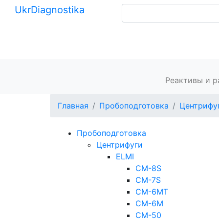
Ukr
Diagnostika
+380 (99) 539-37-01
+380 (95) 271-58-26
Главная
Реактивы и 
Главная
Пробоподготовка
Центрифу
Пробоподготовка
Центрифуги
ELMI
СМ-8S
СМ-7S
CM-6MT
CM-6M
CM-50