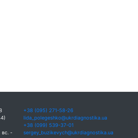
8
+38 (095) 271-58-26
44)
lida_polegeshko@ukrdiagnostika.ua
+38 (099) 539-37-01
 вс. -
sergey_buzikevych@ukrdiagnostika.ua