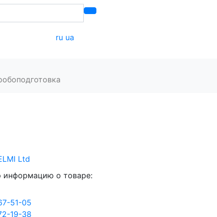
ru
ua
онтакты
робоподготовка
ELMI Ltd
 информацию о товаре:
67-51-05
72-19-38