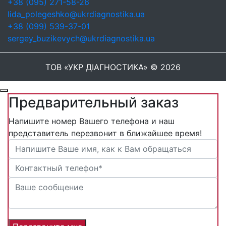
+38 (095) 271-58-26
lida_polegeshko@ukrdiagnostika.ua
+38 (099) 539-37-01
sergey_buzikevych@ukrdiagnostika.ua
ТОВ «УКР ДІАГНОСТИКА» © 2026
Предварительный заказ
Напишите номер Вашего телефона и наш
представитель перезвонит в ближайшее время!