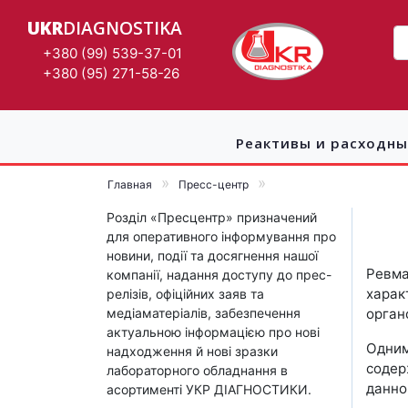
UKR
DIAGNOSTIKA
+380 (99) 539-37-01
+380 (95) 271-58-26
Реактивы и расходн
Главная
Пресс-центр
Розділ «Пресцентр» призначений
для оперативного інформування про
новини, події та досягнення нашої
Ревма
компанії, надання доступу до прес-
харак
релізів, офіційних заяв та
медіаматеріалів, забезпечення
орган
актуальною інформацією про нові
Одним
надходження й нові зразки
содер
лабораторного обладнання в
данно
асортименті УКР ДІАГНОСТИКИ.