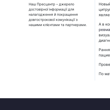
Новый
Наш Пресцентр – джерело
достовірної інформації для
цитру
налагодження й покращення
являе
довгострокової комунікації з
А в к
нашими клієнтами та партнерами.
ревма
визуа
диагн
Рання
пацие
Прове
По ма