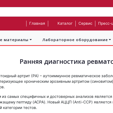
Главная
Каталог
Сервис
Пресс-
ые материалы
Лабораторное оборудование
Ранняя диагностика ревмат
тоидный артрит (РА) – аутоиммунное ревматическое забол
теризующее хроническим эрозивным артритом (синовитом
ов.
 из самых специфичных и достоверных анализов является 
жащему пептиду (ACPA). Новый АЦЦП (Anti-CCP) является 
й категории тестов.