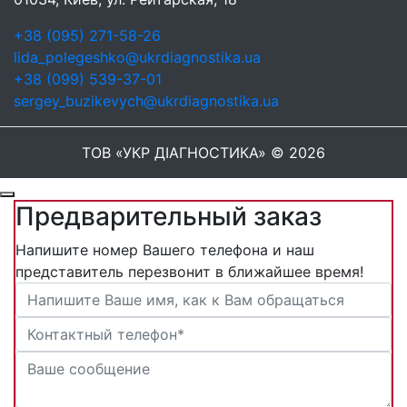
+38 (095) 271-58-26
lida_polegeshko@ukrdiagnostika.ua
+38 (099) 539-37-01
sergey_buzikevych@ukrdiagnostika.ua
ТОВ «УКР ДІАГНОСТИКА» © 2026
Предварительный заказ
Напишите номер Вашего телефона и наш
представитель перезвонит в ближайшее время!