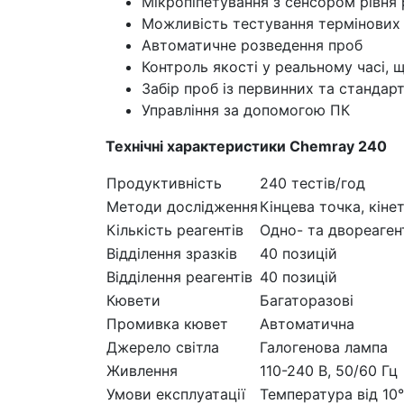
Мікропіпетування з сенсором рівня 
Можливість тестування термінових 
Автоматичне розведення проб
Контроль якості у реальному часі, 
Забір проб із первинних та стандар
Управління за допомогою ПК
Технічні характеристики
Chemray 240
Продуктивність
240 тестів/год
Методи дослідження
Кінцева точка, кіне
Кількість реагентів
Одно- та двореаген
Відділення зразків
40 позицій
Відділення реагентів
40 позицій
Кювети
Багаторазові
Промивка кювет
Автоматична
Джерело світла
Галогенова лампа
Живлення
110-240 В, 50/60 Гц
Умови експлуатації
Температура від 10