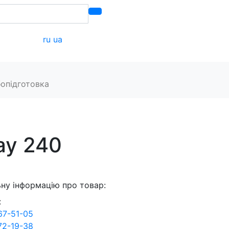
ru
ua
акти
опідготовка
ay 240
ну інформацію про товар:
:
67-51-05
72-19-38