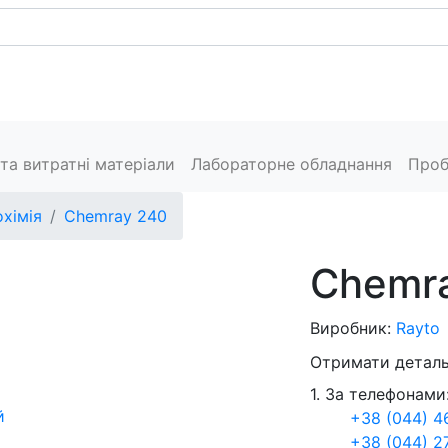
Каталог
Сервіс
Пресцентр
Виробники
Конт
та витратні матеріали
Лабораторне обладнання
Проб
охімія
Chemray 240
Chemr
Виробник:
Rayto
Отримати деталь
1. За телефонами
й
+38 (044) 4
+38 (044) 2