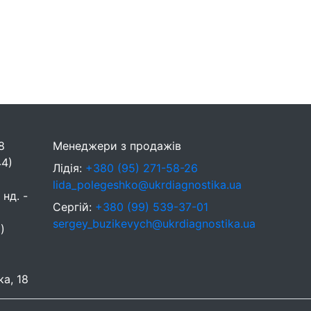
8
Менеджери з продажів
44)
Лідія:
+380 (95) 271-58-26
lida_polegeshko@ukrdiagnostika.ua
 нд. -
Сергій:
+380 (99) 539-37-01
sergey_buzikevych@ukrdiagnostika.ua
)
ка, 18