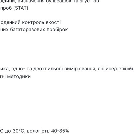
рідини, визначення бульбашок та згустків
проб (STAT)
щоденний контроль якості
тних багаторазових пробірок
тика, одно- та двохвильові вимірювання, лінійне/неліні
тні методики
°С до 30°С, вологість 40-85%