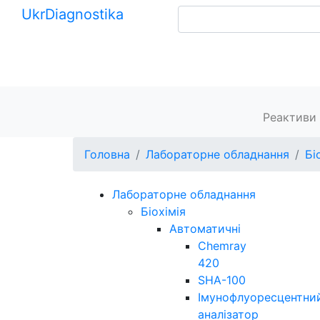
Ukr
Diagnostika
+380 (99) 539-37-01
+380 (95) 271-58-26
Головна
Реактиви 
Головна
Лабораторне обладнання
Бі
Лабораторне обладнання
Біохімія
Автоматичні
Chemray
420
SHA-100
Імунофлуоресцентни
аналізатор