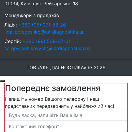
01034, Київ, вул. Рейтарська, 18
Менеджери з продажів
Лідія:
+380 (95) 271-58-26
lida_polegeshko@ukrdiagnostika.ua
Сергій:
+380 (99) 539-37-01
sergey_buzikevych@ukrdiagnostika.ua
ТОВ «УКР ДІАГНОСТИКА» © 2026
Попереднє замовлення
Напишіть номер Вашого телефону і наш
представник передзвонить у найближчий час!