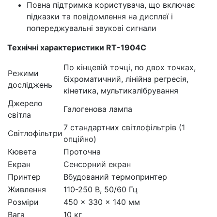
Повна підтримка користувача, що включає
підказки та повідомлення на дисплеї і
попереджувальні звукові сигнали
Технічні характеристики RT-1904C
По кінцевій точці, по двох точках,
Режими
біхроматичний, лінійна регресія,
досліджень
кінетика, мультикалібрування
Джерело
Галогенова лампа
світла
7 стандартних світлофільтрів (1
Світлофільтри
опційно)
Кювета
Проточна
Екран
Сенсорний екран
Принтер
Вбудований термопринтер
Живлення
110-250 В, 50/60 Гц
Розміри
450 x 330 x 140 мм
Вага
10 кг