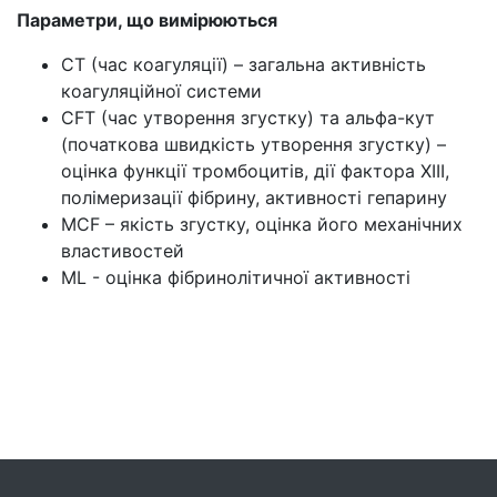
Параметри, що вимірюються
CT (час коагуляції) – загальна активність
коагуляційної системи
CFT (час утворення згустку) та альфа-кут
(початкова швидкість утворення згустку) –
оцінка функції тромбоцитів, дії фактора XIII,
полімеризації фібрину, активності гепарину
MCF – якість згустку, оцінка його механічних
властивостей
ML - оцінка фібринолітичної активності