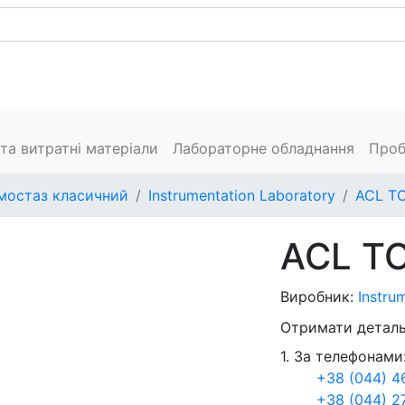
Каталог
Сервіс
Пресцентр
Виробники
Конт
та витратні матеріали
Лабораторне обладнання
Проб
мостаз класичний
Instrumentation Laboratory
ACL T
ACL T
Виробник:
Instru
Отримати деталь
1. За телефонами
+38 (044) 4
+38 (044) 2