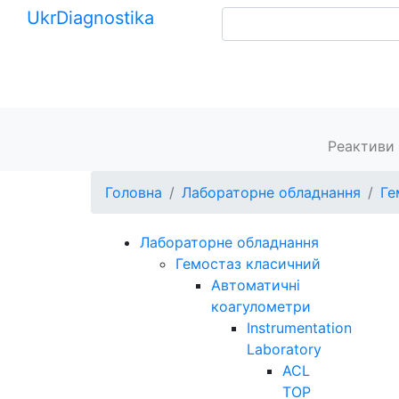
Ukr
Diagnostika
+380 (99) 539-37-01
+380 (95) 271-58-26
Головна
Реактиви 
Головна
Лабораторне обладнання
Ге
Лабораторне обладнання
Гемостаз класичний
Автоматичні
коагулометри
Instrumentation
Laboratory
ACL
TOP