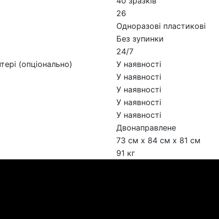
40 зразків
26
Одноразові пластикові
Без зупинки
24/7
тері (опціонально)
У наявності
У наявності
У наявності
У наявності
У наявності
Двонаправлене
73 см х 84 см х 81 см
91 кг