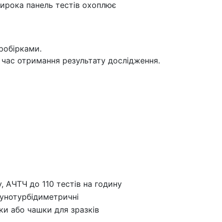
Широка панель тестів охоплює
робірками.
и час отримання результату дослідження.
у, АЧТЧ до 110 тестів на годину
мунотурбідиметричні
рки або чашки для зразків