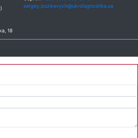
sergey_buzikevych@ukrdiagnostika.ua
)
ка, 18