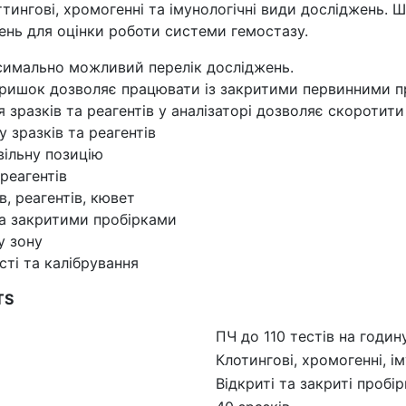
ингові, хромогенні та імунологічні види досліджень. 
нь для оцінки роботи системи гемостазу.
симально можливий перелік досліджень.
ришок дозволяє працювати із закритими первинними п
 зразків та реагентів у аналізаторі дозволяє скоротит
 зразків та реагентів
вільну позицію
реагентів
, реагентів, кювет
та закритими пробірками
у зону
ті та калібрування
TS
ПЧ до 110 тестів на годин
Клотингові, хромогенні, і
Відкриті та закриті пробі