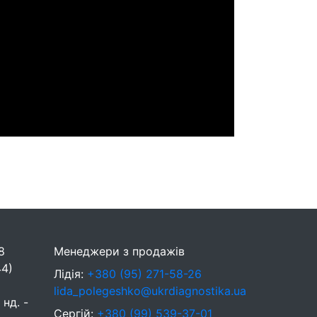
8
Менеджери з продажів
44)
Лідія:
+380 (95) 271-58-26
lida_polegeshko@ukrdiagnostika.ua
 нд. -
Сергій:
+380 (99) 539-37-01