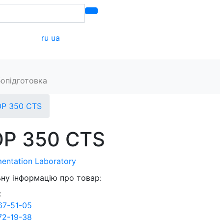
ru
ua
акти
опідготовка
OP 350 CTS
OP 350 CTS
mentation Laboratory
ну інформацію про товар:
:
67-51-05
72-19-38