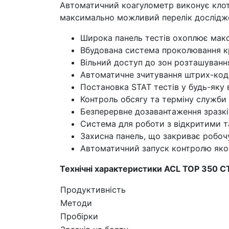
Автоматичний коагулометр виконує клотт
максимально можливий перелік дослідже
Широка панель тестів охоплює мак
Вбудована система проколювання к
Вільний доступ до зон розташування
Автоматичне зчитування штрих-коду
Постановка STAT тестів у будь-яку 
Контроль обсягу та терміну служби 
Безперервне дозавантаження зразків
Система для роботи з відкритими 
Захисна панель, що закриває робоч
Автоматичний запуск контролю якос
Технічні характеристики ACL TOP 350 C
Продуктивність
Методи
Пробірки