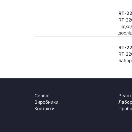
RT-2
RT-22
Підхо
дослі
RT-2
RT-22
лабор
Сервіс
Реакт
Виробники
Лабор
Контакти
Пробо