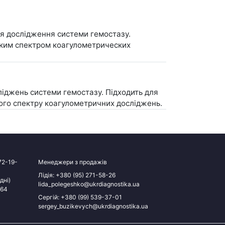
я дослідження системи гемостазу.
роким спектром коагулометрических
іджень системи гемостазу. Підходить для
ого спектру коагулометричних досліджень.
72-19-
Менеджери з продажів
Лідія:
+380 (95) 271-58-26
дні)
lida_polegeshko@ukrdiagnostika.ua
-64
Сергій:
+380 (99) 539-37-01
sergey_buzikevych@ukrdiagnostika.ua