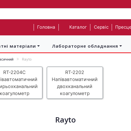
Головна
Каталог
Сервіс
Пресце
атні матеріали
Лабораторне обладнання
асичний
Rayto
RT-2204C
RT-2202
івавтоматичний
Напівавтоматичний
ирьохканальний
двохканальний
коагулометр
коагулометр
Rayto