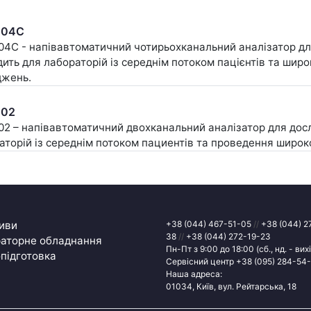
204C
04C - напівавтоматичний чотирьохканальний аналізатор дл
дить для лабораторій із середнім потоком пацієнтів та ши
джень.
202
02 – напівавтоматичний двохканальний аналізатор для досл
аторій із середнім потоком пациентів та проведення широк
иви
+38 (044) 467-51-05
//
+38 (044) 2
38
//
+38 (044) 272-19-23
аторне обладнання
Пн-Пт з 9:00 до 18:00 (сб., нд. - вихі
підготовка
Сервісний центр
+38 (095) 284-54
Наша адреса:
01034, Київ, вул. Рейтарська, 18