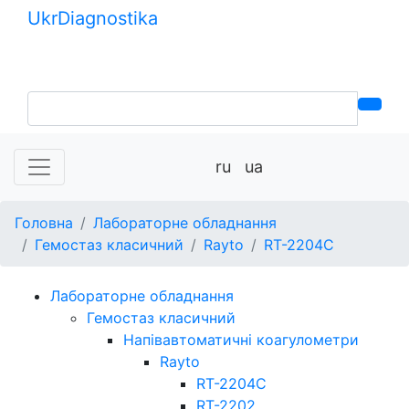
Ukr
Diagnostika
+380 (99) 539-37-01
+380 (95) 271-58-26
ru
ua
Головна
Лабораторне обладнання
Гемостаз класичний
Rayto
RT-2204C
Лабораторне обладнання
Гемостаз класичний
Напівавтоматичні коагулометри
Rayto
RT-2204C
RT-2202