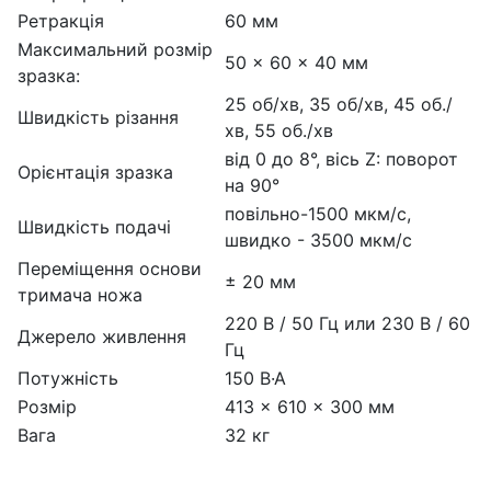
Ретракція
60 мм
Максимальний розмір
50 x 60 x 40 мм
зразка:
25 об/хв, 35 об/хв, 45 об./
Швидкість різання
хв, 55 об./хв
від 0 до 8°, вісь Z: поворот
Орієнтація зразка
на 90°
повільно-1500 мкм/с,
Швидкість подачі
швидко - 3500 мкм/с
Переміщення основи
± 20 мм
тримача ножа
220 В / 50 Гц или 230 В / 60
Джерело живлення
Гц
Потужність
150 В·А
Розмір
413 × 610 × 300 мм
Вага
32 кг