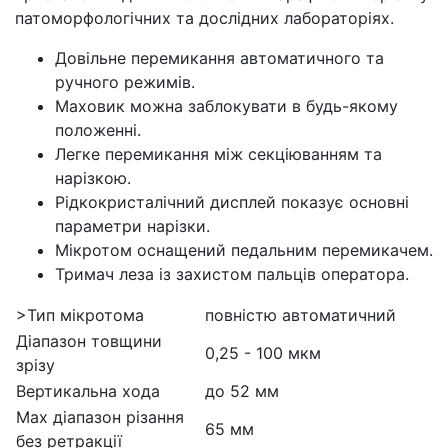
патоморфологічних та дослідних лабораторіях.
Довільне перемикання автоматичного та
ручного режимів.
Маховик можна заблокувати в будь-якому
положенні.
Легке перемикання між секціюванням та
нарізкою.
Рідкокристалічний дисплей показує основні
параметри нарізки.
Мікротом оснащений педальним перемикачем.
Тримач леза із захистом пальців оператора.
>Тип мікротома
повністю автоматичний
Діапазон товщини
0,25 - 100 мкм
зрізу
Вертикальна хода
до 52 мм
Мах діапазон різання
65 мм
без ретракції