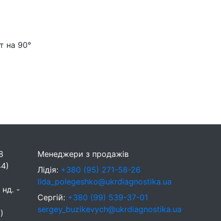
т на 90°
8
Менеджери з продажів
44)
Лідія:
+380 (95) 271-58-26
lida_polegeshko@ukrdiagnostika.ua
 нд. -
Сергій:
+380 (99) 539-37-01
sergey_buzikevych@ukrdiagnostika.ua
)