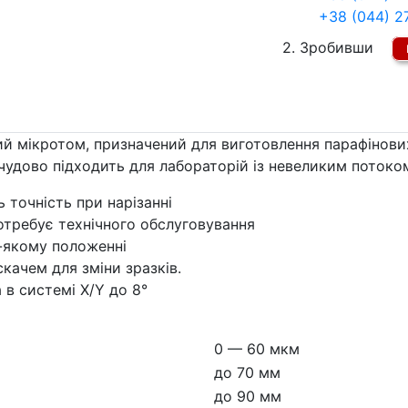
+38 (044) 2
2. Зробивши
 мікротом, призначений для виготовлення парафінових з
удово підходить для лабораторій із невеликим потоком
 точність при нарізанні
отребує технічного обслуговування
-якому положенні
ачем для зміни зразків.
 в системі X/Y до 8°
а
0 — 60 мкм
до 70 мм
до 90 мм