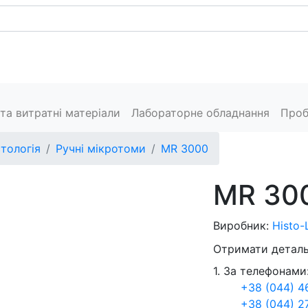
Каталог
Сервіс
Пресцентр
Виробники
Конт
та витратні матеріали
Лабораторне обладнання
Проб
стологія
Ручні мікротоми
MR 3000
MR 30
Виробник:
Histo-
Отримати деталь
1. За телефонами
+38 (044) 4
+38 (044) 2