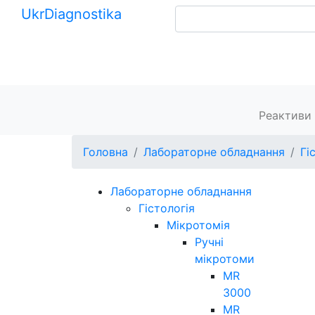
Ukr
Diagnostika
+380 (99) 539-37-01
+380 (95) 271-58-26
Головна
Реактиви 
Головна
Лабораторне обладнання
Гі
Лабораторне обладнання
Гістологія
Мікротомія
Ручні
мікротоми
MR
3000
MR