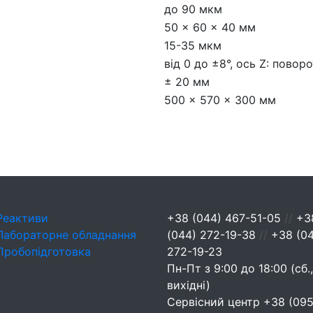
до 90 мкм
50 x 60 x 40 мм
15-35 мкм
від 0 до ±8°, ось Z: поворо
± 20 мм
500 × 570 × 300 мм
Реактиви
+38 (044) 467-51-05
//
+3
Лабораторне обладнання
(044) 272-19-38
//
+38 (0
Пробопідготовка
272-19-23
Пн-Пт з 9:00 до 18:00 (сб.,
вихідні)
Сервісний центр
+38 (095