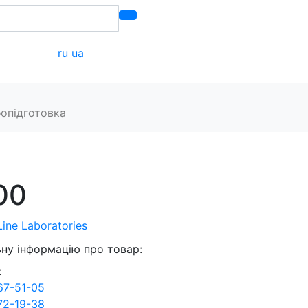
ru
ua
акти
опідготовка
00
Line Laboratories
ну інформацію про товар:
:
67-51-05
72-19-38