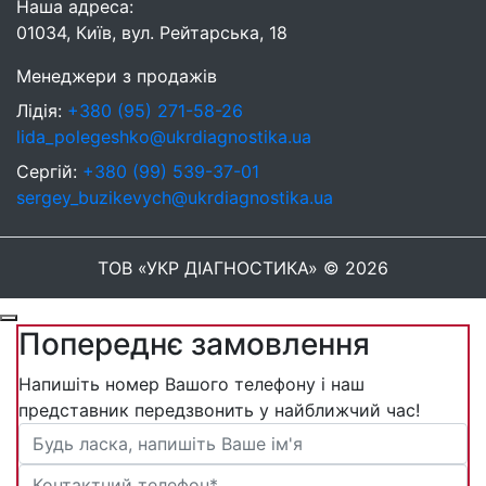
Наша адреса:
01034, Київ, вул. Рейтарська, 18
Менеджери з продажів
Лідія:
+380 (95) 271-58-26
lida_polegeshko@ukrdiagnostika.ua
Сергій:
+380 (99) 539-37-01
sergey_buzikevych@ukrdiagnostika.ua
ТОВ «УКР ДІАГНОСТИКА» © 2026
Попереднє замовлення
Напишіть номер Вашого телефону і наш
представник передзвонить у найближчий час!