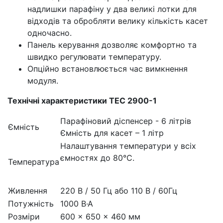
надлишки парафіну у два великі лотки для
відходів та обробляти велику кількість касет
одночасно.
Панель керування дозволяє комфортно та
швидко регулювати температуру.
Опційно встановлюється час вимкнення
модуля.
Технічні характеристики TEC 2900-1
Парафіновий діспенсер - 6 літрів
Ємність
Ємність для касет – 1 літр
Налаштування температури у всіх
ємностях до 80°С.
Температура
Живлення
220 В / 50 Гц або 110 В / 60Гц
Потужність
1000 В·А
Розміри
600 × 650 × 460 мм