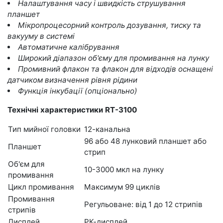
Налаштування часу і швидкість струшування
планшет
Мікропроцесорний контроль дозування, тиску та
вакууму в системі
Автоматичне калібрування
Широкий діапазон об'єму для промивання на лунку
Промивний флакон та флакон для відходів оснащені
датчиком визначення рівня рідини
Функція інкубації (опціонально)
Технічні характеристики RT-3100
Тип мийної головки
12-канальна
96 або 48 лунковий планшет або
Планшет
стрип
Об'єм для
10-3000 мкл на лунку
промивання
Цикл промивання
Максимум 99 циклів
Промивання
Регульоване: від 1 до 12 стрипів
стрипів
Дисплей
РК-дисплей