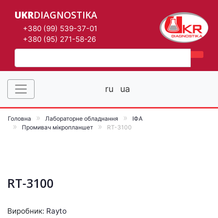
UKR
DIAGNOSTIKA
+380 (99) 539-37-01
+380 (95) 271-58-26
ru
ua
Головна
Лабораторне обладнання
ІФА
Промивач мікропланшет
RT-3100
RT-3100
Виробник:
Rayto