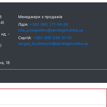
8
Менеджери з продажів
44)
Лідія:
+380 (95) 271-58-26
lida_polegeshko@ukrdiagnostika.ua
 нд. -
Сергій:
+380 (99) 539-37-01
sergey_buzikevych@ukrdiagnostika.ua
)
ка, 18