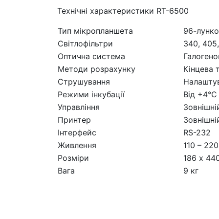
Технічні характеристики RT-6500
Тип мікропланшета
96-лунко
Світлофільтри
340, 405,
Оптична система
Галогено
Методи розрахунку
Кінцева т
Струшування
Налаштув
Режими інкубації
Від +4°С
Управління
Зовнішні
Принтер
Зовнішні
Інтерфейс
RS-232
Живлення
110 – 220
Розміри
186 х 44
Вага
9 кг