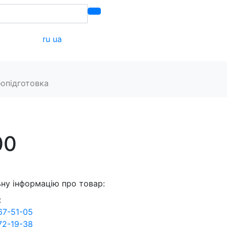
ru
ua
акти
опідготовка
00
ну інформацію про товар:
:
67-51-05
72-19-38