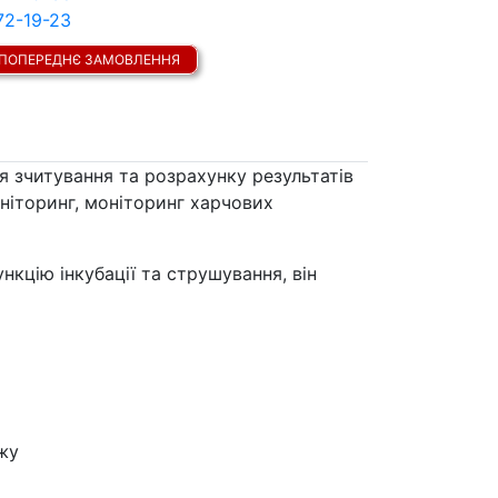
72-19-23
ПОПЕРЕДНЄ ЗАМОВЛЕННЯ
 зчитування та розрахунку результатів
оніторинг, моніторинг харчових
кцію інкубації та струшування, він
жу