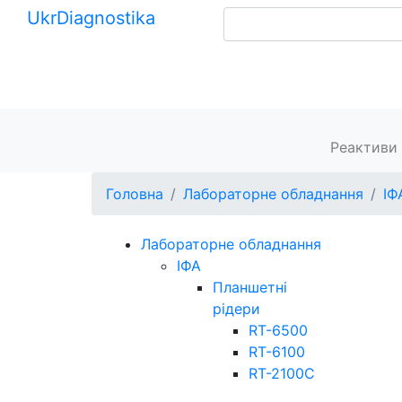
Ukr
Diagnostika
+380 (99) 539-37-01
+380 (95) 271-58-26
Головна
Реактиви 
Головна
Лабораторне обладнання
ІФ
Лабораторне обладнання
ІФА
Планшетні
рідери
RT-6500
RT-6100
RT-2100С