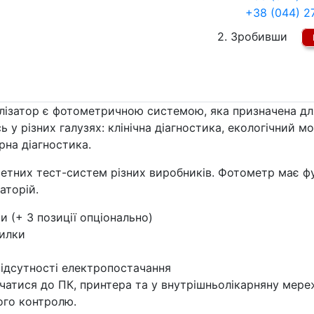
+38 (044) 2
2. Зробивши
ізатор є фотометричною системою, яка призначена для
 у різних галузях: клінічна діагностика, екологічний м
рна діагностика.
тних тест-систем різних виробників. Фотометр має фун
аторій.
и (+ 3 позиції опціонально)
илки
ідсутності електропостачання
чатися до ПК, принтера та у внутрішньолікарняну мере
ого контролю.