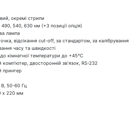
вий, окремі стрипи
 490, 540, 630 нм (+3 позиції опція)
ва лампа
очка, відсікання cut-off, за стандартом, за калібруванн
ання часу та швидкості
 до кімнатної температури до +45°С
й комп'ютер, двосторонній зв'язок, RS-232
й принтер
 В, 50-60 Гц
0 х 220 мм