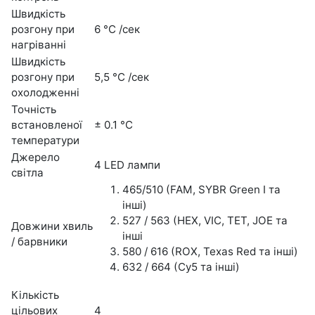
Швидкість
розгону при
6 °С /сек
нагріванні
Швидкість
розгону при
5,5 °С /сек
охолодженні
Точність
встановленої
± 0.1 °С
температури
Джерело
4 LED лампи
світла
465/510 (FAM, SYBR Green I та
інші)
527 / 563 (HEX, VIC, TET, JOE та
Довжини хвиль
інші
/ барвники
580 / 616 (ROX, Texas Red та інші)
632 / 664 (Cy5 та інші)
Кількість
цільових
4