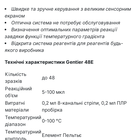
Швидке та зручне керування з великим сенсорним
екраном
Оптична система не потребує обслуговування
Визначення оптимальних параметрів реакції
завдяки функції температурного градієнта
Відкрита система реагентів для реагентів будь-
якого виробника
Технічні характеристики Gentier 48E
Кількість
до 48
зразків
Реакційний
5-100 мкл
об'єм
Витратні
0,2 мл 8-канальні стріпи, 0,2 мл ПЛР
матеріали
пробірка
Температурний
0-100 °С
діапазон
Температурний
Елемент Пельтьє
контроль