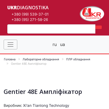
UKR
DIAGNOSTIKA
+380 (99) 539-37-01
+380 (95) 271-58-26
ru
ua
Головна
Лабораторне обладнання
ПЛР обладнання
Gentier 48E Ампліфікатор
Gentier 48E Ампліфікатор
Виробник:
Xi'an Tianlong Technology