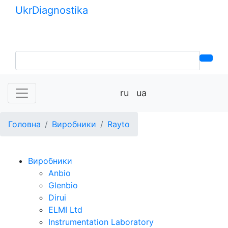
Ukr
Diagnostika
+380 (99) 539-37-01
+380 (95) 271-58-26
ru
ua
Головна
Виробники
Rayto
Виробники
Anbio
Glenbio
Dirui
ELMI Ltd
Instrumentation Laboratory