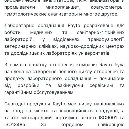
биохимические анализаторы, ИФА анализаторы и
промыватели микропланшет, коагулометры,
гемотологические анализаторы и многое другое.
Лабораторне обладнання Rayto розраховане для
роботи медичних та санітарно-гігієнічних
лабораторій, у відділеннях трансфузіології,
ветеринарних клініках, науково-дослідних центрах
та дослідницьких лабораторіях університетів.
З самого початку створення компанія Rayto була
націлена на створення повного циклу створення та
продажу лабораторного обладнання – починаючи
від розробки та закінчуючи сервісним та
гарантійним обслуговуванням.
Сьогодні продукція Rayto має низку національних
нагород за якість та інноваційність продукції, а
також міжнародний сертифікат якості ISO9001 та
ISO13485. За кордоном найкращою