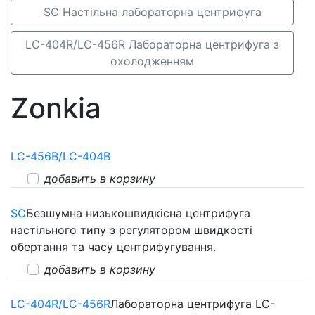
SC Настільна лабораторна центрифуга
LC-404R/LC-456R Лабораторна центрифуга з
охолодженням
Zonkia
LС-456В/LС-404В
добавить в корзину
SC
Безшумна низькошвидкісна центрифуга
настільного типу з регулятором швидкості
обертання та часу центрифугування.
добавить в корзину
LC-404R/LC-456R
Лабораторна центрифуга LC-