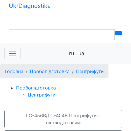
Ukr
Diagnostika
+380 (99) 539-37-01
+380 (95) 271-58-26
ru
ua
Головна
Пробопідготовка
Центрифуги
Пробопідготовка
Центрифуги
+
LС-456В/LС-404В Центрифуги з
охолодженням