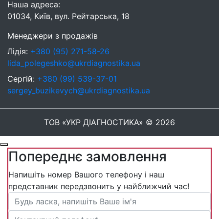
Наша адреса:
01034, Київ, вул. Рейтарська, 18
Менеджери з продажів
Лідія:
+380 (95) 271-58-26
lida_polegeshko@ukrdiagnostika.ua
Сергій:
+380 (99) 539-37-01
sergey_buzikevych@ukrdiagnostika.ua
ТОВ «УКР ДІАГНОСТИКА» © 2026
Попереднє замовлення
Напишіть номер Вашого телефону і наш
представник передзвонить у найближчий час!