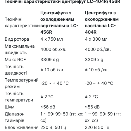
Технічні характеристики центрифуг LC-404R/456R
Центрифуга з
Центрифуга з
Технічні
охолодженням
охолодженням
характеристики
вертикальна LC-
настільна LC-
456R
404R
Вид ротора
4 х 750 мл
4 х 300 мл
Максимальна
4000 об./хв.
4000 об./хв.
швидкість
Макс RCF
3309 x g
3309 x g
Точність
± 10 об./хв.
± 10 об./хв.
швидкості
Температурний
-20 ~ + 40 °C
-20 ~ + 40 °C
режим
Точність
± 2 °C
± 2 °C
температури
Шум
≤56 dB
≤56 dB
Діапазон
1 ~ 99: 99: 59 (гг: хх:
1 ~ 99: 99: 59 (гг:
таймерів
сс)
хх: сс)
Блок живлення
220 В, 50 Гц
220 В 50 Гц