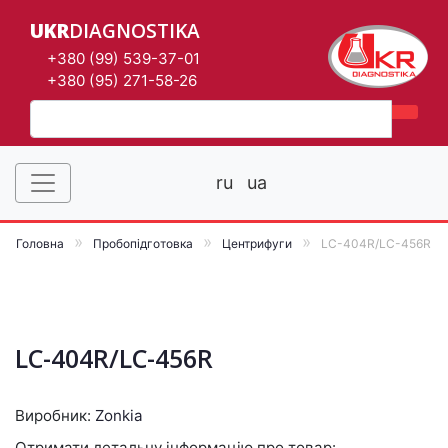
UKR
DIAGNOSTIKA
+380 (99) 539-37-01
+380 (95) 271-58-26
ru
ua
Головна
Пробопідготовка
Центрифуги
LC-404R/LC-456R
LC-404R/LC-456R
Виробник:
Zonkia
Отримати детальну інформацію про товар: