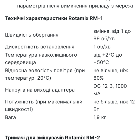
параметрів після вимкнення приладу з мережі
Технічні характеристики Rotamix RM-1
змінна, від 1 до
Швидкість обертання
99 об/хв
Дискретність встановлення
1 об/хв
Температура навколишнього
від +2°C до
середовища
+50°C
Відносна вологість повітря (при
не вільше, ніж
температурі 20°C)
80%
DC 12 В, 1000
Напруга на виході адаптера
мА
Потужність (при максимальній
не більше, ніж 12
швидкості)
Вт
Вага
1,9 кг
Тримачі для змішувачів Rotamix RM-2