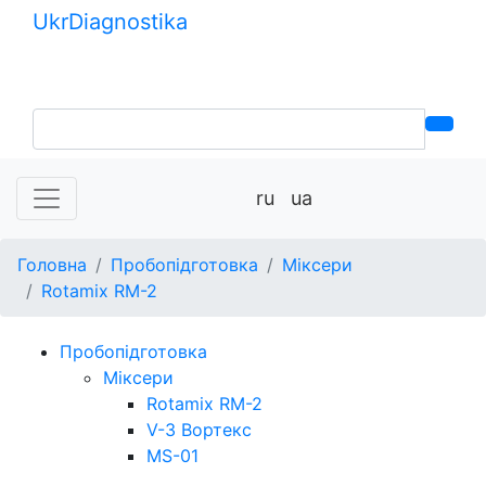
Ukr
Diagnostika
+380 (99) 539-37-01
+380 (95) 271-58-26
ru
ua
Головна
Пробопідготовка
Міксери
Rotamix RM-2
Пробопідготовка
Міксери
Rotamix RM-2
V-3 Вортекс
MS-01