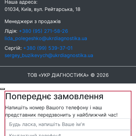
Наша адреса:
01034, Київ, вул. Рейтарська, 18
Менеджери з продажів
Лідія:
+380 (95) 271-58-26
lida_polegeshko@ukrdiagnostika.ua
Сергій:
+380 (99) 539-37-01
sergey_buzikevych@ukrdiagnostika.ua
ТОВ «УКР ДІАГНОСТИКА» © 2026
Попереднє замовлення
Напишіть номер Вашого телефону і наш
представник передзвонить у найближчий час!