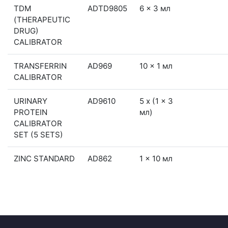
TDM
ADTD9805
6 x 3 мл
(THERAPEUTIC
DRUG)
CALIBRATOR
TRANSFERRIN
AD969
10 x 1 мл
CALIBRATOR
URINARY
AD9610
5 x (1 x 3
PROTEIN
мл)
CALIBRATOR
SET (5 SETS)
ZINC STANDARD
AD862
1 x 10 мл