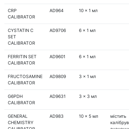
CRP
AD964
10 x 1 мл
CALIBRATOR
CYSTATIN C
AD9706
6 x 1 мл
SET
CALIBRATOR
FERRITIN SET
AD9601
6 x 1 мл
CALIBRATOR
FRUCTOSAMINE
AD9809
3 x 1 мл
CALIBRATOR
G6PDH
AD9631
3 x 3 мл
CALIBRATOR
GENERAL
AD983
10 x 5 мл
містить
CHEMISTRY
калібрув
CALIBRATOR
значенн