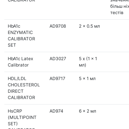
більш ні
тестів
HbA1c
AD9708
2 x 0.5 мл
ENZYMATIC
CALIBRATOR
SET
HbA1c Latex
AD3027
5 x (1 x 1
Calibrator
мл)
HDL/LDL
AD9717
5 x 1 мл
CHOLESTEROL
DIRECT
CALIBRATOR
HsCRP
AD974
6 x 2 мл
(MULTIPOINT
SET)