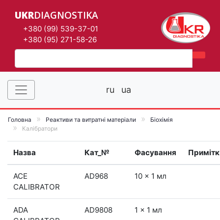
UKR
DIAGNOSTIKA
+380 (99) 539-37-01
+380 (95) 271-58-26
ru
ua
Головна
Реактиви та витратні матеріали
Біохімія
Калібратори
Назва
Кат_№
Фасування
Примітк
ACE
AD968
10 x 1 мл
CALIBRATOR
ADA
AD9808
1 x 1 мл