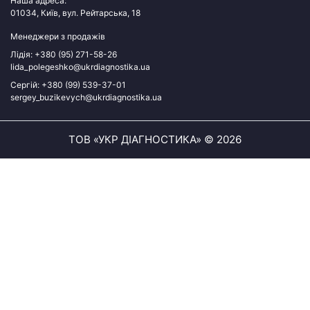
Наша адреса:
01034, Київ, вул. Рейтарська, 18
Менеджери з продажів
Лідія:
+380 (95) 271-58-26
lida_polegeshko@ukrdiagnostika.ua
Сергій:
+380 (99) 539-37-01
sergey_buzikevych@ukrdiagnostika.ua
ТОВ «УКР ДІАГНОСТИКА» © 2026