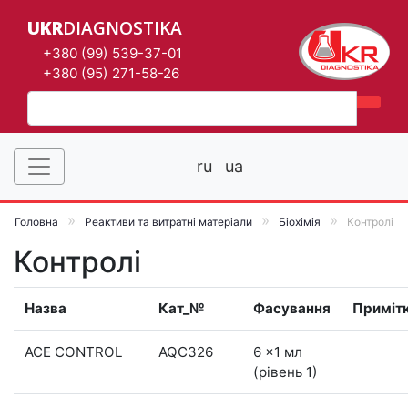
UKR
DIAGNOSTIKA
+380 (99) 539-37-01
+380 (95) 271-58-26
ru
ua
Головна
Реактиви та витратні матеріали
Біохімія
Контролі
Контролі
Назва
Кат_№
Фасування
Приміт
ACE CONTROL
AQC326
6 x1 мл
(рівень 1)