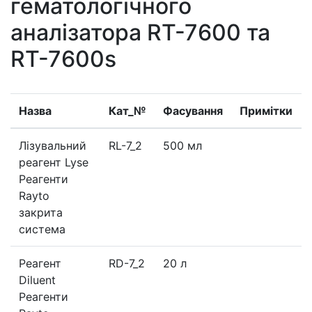
гематологічного
аналізатора RT-7600 та
RT-7600s
Назва
Кат_№
Фасування
Примітки
Лізувальний
RL-7_2
500 мл
реагент Lyse
Реагенти
Rayto
закрита
система
Реагент
RD-7_2
20 л
Diluent
Реагенти