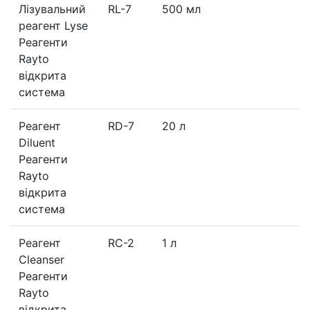
Лізувальний
RL-7
500 мл
реагент Lyse
Реагенти
Rayto
відкрита
система
Реагент
RD-7
20 л
Diluent
Реагенти
Rayto
відкрита
система
Реагент
RC-2
1 л
Cleanser
Реагенти
Rayto
відкрита