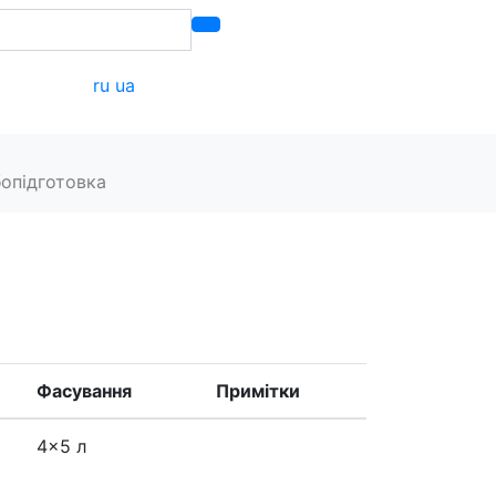
ru
ua
акти
опідготовка
Фасування
Примітки
4x5 л