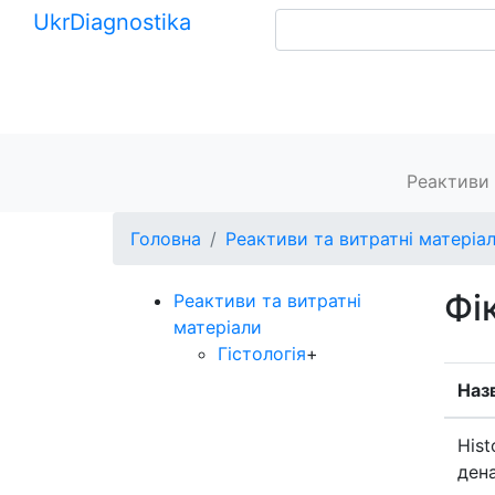
Ukr
Diagnostika
+380 (99) 539-37-01
+380 (95) 271-58-26
Головна
Реактиви 
Головна
Реактиви та витратні матеріа
Фі
Реактиви та витратні
матеріали
Гістологія
+
Наз
Hist
ден