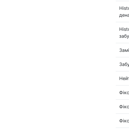
Hist
ден
Hist
заб
Зам
Заб
Ней
Фік
Фік
Фік