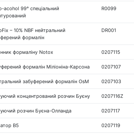
o-acohol 99° спеціальний
R0099
атурований
oFix – 10% NBF нейтральний
DR001
уферений формалін
інник формаліну Notox
0207115
уферений формалін Міліоніна-Карсона
0207107
тральний забуферений формалін OsM
0207103
суючий концентрований розчин Буєну
0207116Z
суючий розчин Буєна-Олланда
0207117
сатор B5
0207119