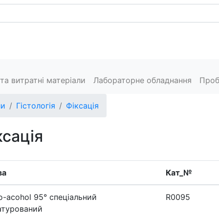
Каталог
Сервіс
Пресцентр
Виробники
Конт
та витратні матеріали
Лабораторне обладнання
Проб
ли
Гістологія
Фіксація
ксація
ва
Кат_№
o-acohol 95° спеціальний
R0095
атурований