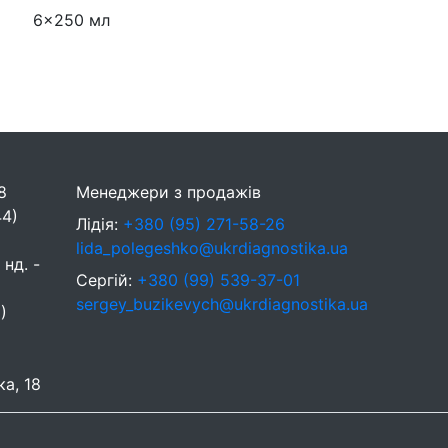
6x250 мл
8
Менеджери з продажів
44)
Лідія:
+380 (95) 271-58-26
lida_polegeshko@ukrdiagnostika.ua
 нд. -
Сергій:
+380 (99) 539-37-01
sergey_buzikevych@ukrdiagnostika.ua
)
ка, 18