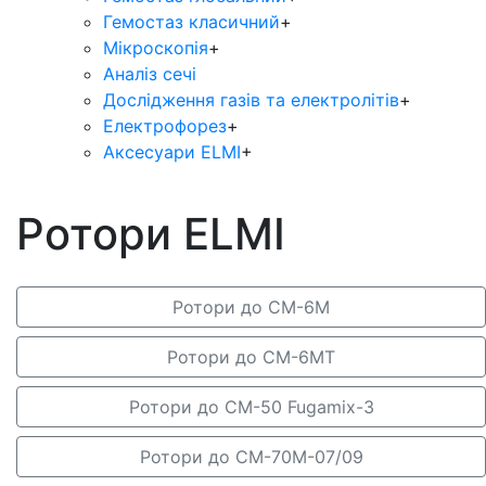
Гемостаз класичний
+
Мікроскопія
+
Аналіз сечі
Дослідження газів та електролітів
+
Електрофорез
+
Аксесуари ELMI
+
Ротори ELMI
Ротори до СМ-6М
Ротори до СМ-6МТ
Ротори до СМ-50 Fugamix-3
Ротори до СМ-70М-07/09