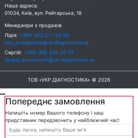
Наша адреса:
01034, Київ, вул. Рейтарська, 18
Менеджери з продажів
Лідія:
+380 (95) 271-58-26
lida_polegeshko@ukrdiagnostika.ua
Сергій:
+380 (99) 539-37-01
sergey_buzikevych@ukrdiagnostika.ua
ТОВ «УКР ДІАГНОСТИКА» © 2026
Попереднє замовлення
Напишіть номер Вашого телефону і наш
представник передзвонить у найближчий час!