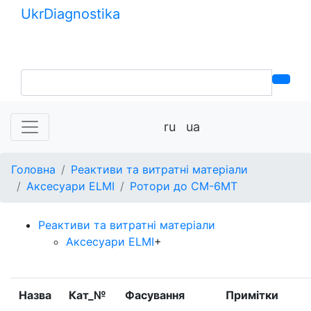
Ukr
Diagnostika
+380 (99) 539-37-01
+380 (95) 271-58-26
ru
ua
Головна
Реактиви та витратні матеріали
Аксесуари ELMI
Ротори до СМ-6МТ
Реактиви та витратні матеріали
Аксесуари ELMI
+
Назва
Кат_№
Фасування
Примітки