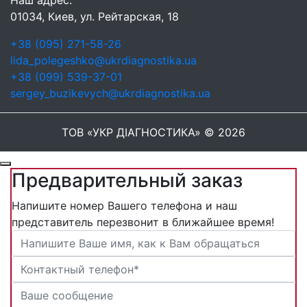
Наш адрес:
01034, Киев, ул. Рейтарская, 18
+38 (095) 271-58-26
lida_polegeshko@ukrdiagnostika.ua
+38 (099) 539-37-01
sergey_buzikevych@ukrdiagnostika.ua
ТОВ «УКР ДІАГНОСТИКА» © 2026
Предварительный заказ
Напишите номер Вашего телефона и наш
представитель перезвонит в ближайшее время!