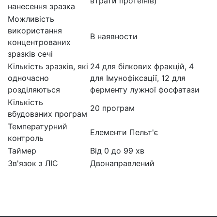
втрати протеїнів)
нанесення зразка
Можливість
використання
В наявности
концентрованих
зразків сечі
Кількість зразків, які
24 для білкових фракцій, 4
одночасно
для Імунофіксації, 12 для
розділяються
ферменту лужної фосфатази
Кількість
20 програм
вбудованих програм
Температурний
Елементи Пельт'є
контроль
Таймер
Від 0 до 99 хв
Зв'язок з ЛІС
Двонаправлений