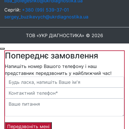
lida_polegeshko@ukrdiagnostika.ua
Сергій:
+380 (99) 539-37-01
sergey_buzikevych@ukrdiagnostika.ua
ТОВ «УКР ДІАГНОСТИКА» © 2026
Попереднє замовлення
Напишіть номер Вашого телефону і наш
представник передзвонить у найближчий час!