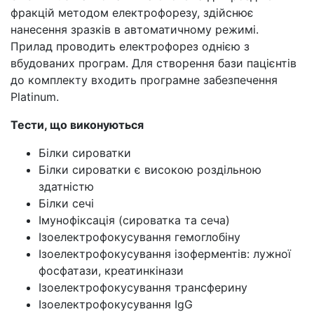
фракцій методом електрофорезу, здійснює
нанесення зразків в автоматичному режимі.
Прилад проводить електрофорез однією з
вбудованих програм. Для створення бази пацієнтів
до комплекту входить програмне забезпечення
Platinum.
Тести, що виконуються
Білки сироватки
Білки сироватки є високою роздільною
здатністю
Білки сечі
Імунофіксація (сироватка та сеча)
Ізоелектрофокусування гемоглобіну
Ізоелектрофокусування ізоферментів: лужної
фосфатази, креатинкінази
Ізоелектрофокусування трансферину
Ізоелектрофокусування IgG