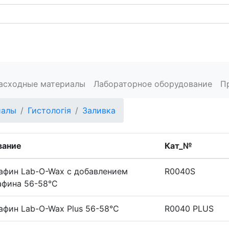
Каталог
Сервис
Пресс-центр
Производители
К
расходные материалы
Лабораторное оборудование
П
иалы
Гистологія
Заливка
вание
Кат_№
афин Lab-O-Wax с добавлением
R0040S
афина 56-58°C
афин Lab-O-Wax Plus 56-58°C
R0040 PLUS