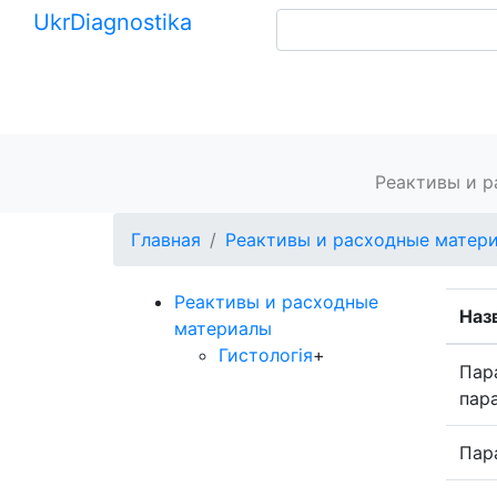
Ukr
Diagnostika
+380 (99) 539-37-01
+380 (95) 271-58-26
Главная
Реактивы и 
Главная
Реактивы и расходные матер
Реактивы и расходные
Наз
материалы
Гистологія
+
Пар
пар
Пар