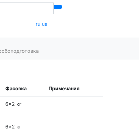
ru
ua
онтакты
робоподготовка
Фасовка
Примечания
6x2 кг
6x2 кг