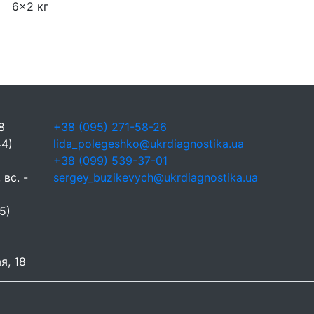
6x2 кг
8
+38 (095) 271-58-26
44)
lida_polegeshko@ukrdiagnostika.ua
+38 (099) 539-37-01
 вс. -
sergey_buzikevych@ukrdiagnostika.ua
5)
я, 18