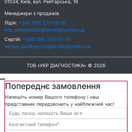
01034, Київ, вул. Рейтарська, 18
Менеджери з продажів
Лідія:
+380 (95) 271-58-26
lida_polegeshko@ukrdiagnostika.ua
Сергій:
+380 (99) 539-37-01
sergey_buzikevych@ukrdiagnostika.ua
ТОВ «УКР ДІАГНОСТИКА» © 2026
Попереднє замовлення
Напишіть номер Вашого телефону і наш
представник передзвонить у найближчий час!