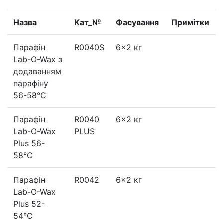
Назва
Кат_№
Фасування
Примітки
Парафін
R0040S
6x2 кг
Lab-O-Wax з
додаванням
парафіну
56-58°C
Парафін
R0040
6x2 кг
Lab-O-Wax
PLUS
Plus 56-
58°C
Парафін
R0042
6x2 кг
Lab-O-Wax
Plus 52-
54°C