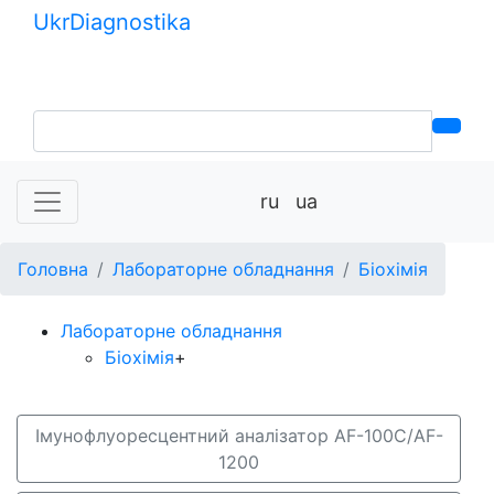
Ukr
Diagnostika
+380 (99) 539-37-01
+380 (95) 271-58-26
ru
ua
Головна
Лабораторне обладнання
Біохімія
Лабораторне обладнання
Біохімія
+
Імунофлуоресцентний аналізатор AF-100C/AF-
1200